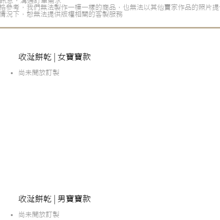
頁發訊息，溝通訂單需求
格參考，我們無法製作一模一樣的商品，也無法以其他賣家作品的照片提
情況下，恕無法提供版權相關的客製服務
收涎餅乾 | 女寶寶款
尚未開放訂製
收涎餅乾 | 男寶寶款
尚未開放訂製